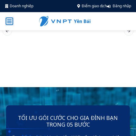
Doanh nghiệp
Điểm giao dịch
Đăng nhập
Previous slide
Nex
TỐI ƯU GÓI CƯỚC CHO GIA ĐÌNH BẠN
TRONG 05 BƯỚC